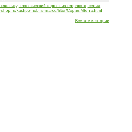
 классику, классический горшок из терракота, серия
-shop.ru/kashpo-nobilis-marco/filter/Серия:Mterra.html
Все комментарии