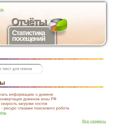
ов
Отчёты
Статистика
посещений
сы
знать информацию о домене
конвертация доменов зоны РФ
 скорость загрузки хостов
t
- ресурс глазами поискового робота
вязь
Все сервисы