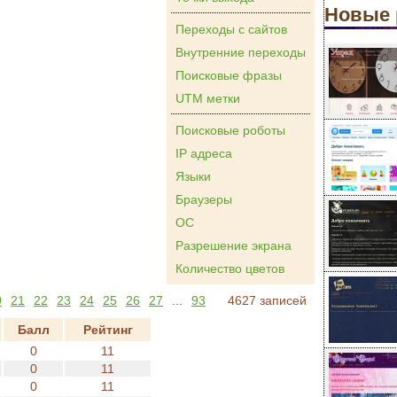
Новые 
Переходы с сайтов
Внутренние переходы
Поисковые фразы
UTM метки
Поисковые роботы
IP адреса
Языки
Браузеры
ОС
Разрешение экрана
Количество цветов
0
21
22
23
24
25
26
27
...
93
4627 записей
Балл
Рейтинг
0
11
0
11
0
11