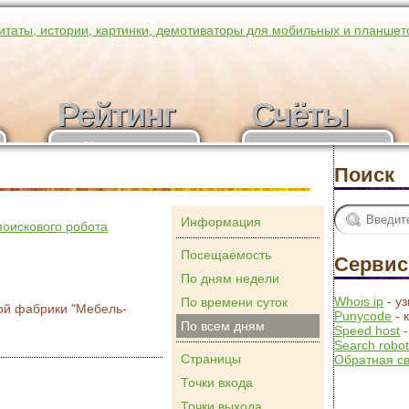
итаты, истории, картинки, демотиваторы для мобильных и планшет
Рейтинг
Счёты
Рейтинг
Получить
участников
счёты
Поиск
Информация
поискового робота
Посещаемость
Серви
По дням недели
Whois ip
- у
По времени суток
ой фабрики "Мебель-
Punycode
- 
По всем дням
Speed host
-
Search robo
Страницы
Обратная с
Точки входа
Точки выхода