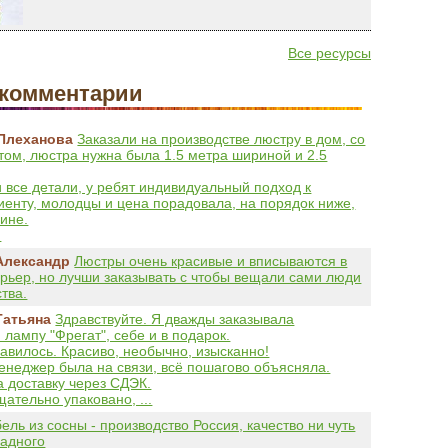
Все ресурсы
комментарии
Плеханова
Заказали на производстве люстру в дом, со
том, люстра нужна была 1.5 метра шириной и 2.5
 все детали, у ребят индивидуальный подход к
иенту, молодцы и цена порадовала, на порядок ниже,
зине.
.
Александр
Люстры очень красивые и вписываются в
рьер, но лучши заказывать с чтобы вещали сами люди
тва.
Татьяна
Здравствуйте. Я дважды заказывала
 лампу "Фрегат", себе и в подарок.
авилось. Красиво, необычно, изысканно!
енеджер была на связи, всё пошагово объясняла.
доставку через СДЭК.
ательно упаковано, ...
ель из сосны - производство Россия, качество ни чуть
падного