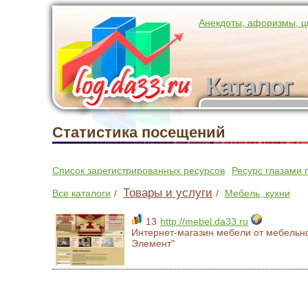
Анекдоты, афоризмы, ц
Каталог
Каталог
участников
Статистика посещений
Список зарегистрированных ресурсов
Ресурс глазами 
Товары и услуги
Все каталоги
/
/
Мебель, кухни
13
http://mebel.da33.ru
Интернет-магазин мебели от мебельн
Элемент"