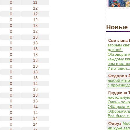
0
11
0
12
0
12
0
12
0
13
Новые 
0
12
0
13
Светлана 
0
13
вторым све
0
13
длиной.
Обговорили
0
13
каждому кл
0
13
чем в мага
0
13
Изготовил..
0
13
Федоров 
0
13
любой инте
0
14
с производс
0
13
Грудкина 
0
13
настольную
0
13
Очень понр
Оба раза м
0
14
Оформляла 
0
14
Всё было тщ
0
14
Фируз
Меб
0
14
ни хуже за