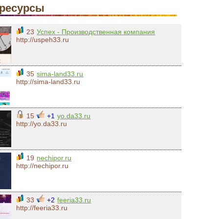
ресурсы
23
Успех - Производственная компания
http://uspeh33.ru
35
sima-land33.ru
http://sima-land33.ru
15
+1
yo.da33.ru
http://yo.da33.ru
19
nechipor.ru
http://nechipor.ru
33
+2
feeria33.ru
http://feeria33.ru