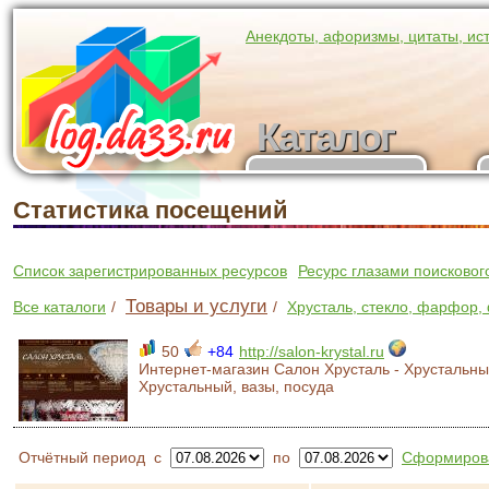
Анекдоты, афоризмы, цитаты, ис
Каталог
Каталог
участников
Статистика посещений
Список зарегистрированных ресурсов
Ресурс глазами поисковог
Товары и услуги
Все каталоги
/
/
Хрусталь, стекло, фарфор,
50
+84
http://salon-krystal.ru
Интернет-магазин Салон Хрусталь - Хрустальны
Хрустальный, вазы, посуда
Отчётный период
с
по
Сформирова