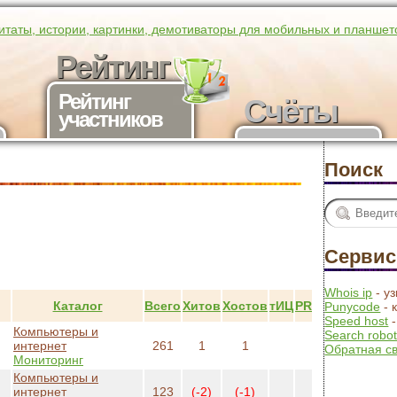
итаты, истории, картинки, демотиваторы для мобильных и планшет
Рейтинг
Рейтинг
Счёты
участников
Получить
счёты
Поиск
Серви
Whois ip
- у
Каталог
Всего
Хитов
Хостов
тИЦ
PR
Punycode
- 
Speed host
-
Компьютеры и
Search robo
интернет
261
1
1
Обратная с
Мониторинг
Компьютеры и
интернет
123
(-2)
(-1)