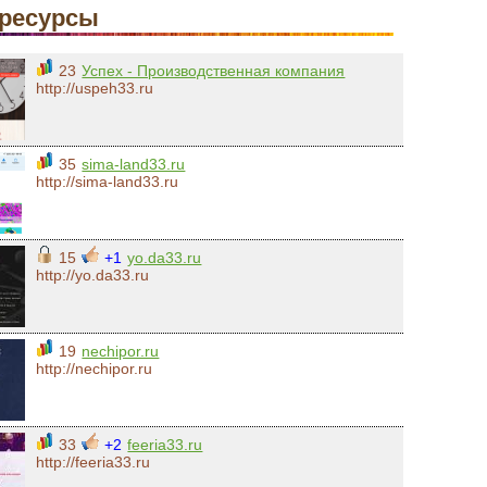
ресурсы
23
Успех - Производственная компания
http://uspeh33.ru
35
sima-land33.ru
http://sima-land33.ru
15
+1
yo.da33.ru
http://yo.da33.ru
19
nechipor.ru
http://nechipor.ru
33
+2
feeria33.ru
http://feeria33.ru