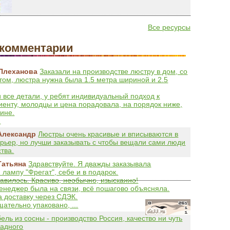
Все ресурсы
комментарии
Плеханова
Заказали на производстве люстру в дом, со
том, люстра нужна была 1.5 метра шириной и 2.5
 все детали, у ребят индивидуальный подход к
иенту, молодцы и цена порадовала, на порядок ниже,
зине.
.
Александр
Люстры очень красивые и вписываются в
рьер, но лучши заказывать с чтобы вещали сами люди
тва.
Татьяна
Здравствуйте. Я дважды заказывала
 лампу "Фрегат", себе и в подарок.
авилось. Красиво, необычно, изысканно!
енеджер была на связи, всё пошагово объясняла.
доставку через СДЭК.
ательно упаковано, ...
ель из сосны - производство Россия, качество ни чуть
падного