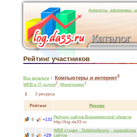
Анекдоты, афоризмы, ц
Каталог
Каталог
участников
Рейтинг участников
3
Компьютеры и интернет
Все каталоги
/
2
1
WEB и IT услуги
,
Мониторинг
1
3 ресурса
Рейтинг
Ресурс
Рейтинг сайтов Владимирской области
8
+132
http://log.da33.ru
WEB студия - DelphinAtomic - разработка
9
+29
сайтов