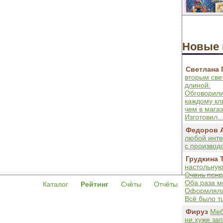
Новые 
Светлана 
вторым све
длиной.
Обговорили
каждому кл
чем в мага
Изготовил..
Федоров 
любой инте
с производс
Грудкина 
настольную
Очень понр
Оба раза м
Каталог
Рейтинг
Счёты
Отчёты
Оформляла 
Всё было тщ
Фируз
Меб
ни хуже за