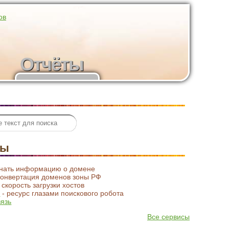
ов
Отчёты
Статистика
посещений
сы
знать информацию о домене
конвертация доменов зоны РФ
 скорость загрузки хостов
t
- ресурс глазами поискового робота
вязь
Все сервисы