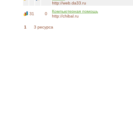
http://web.da33.ru
Компьютерная помощь
31
0
http://chibal.ru
1
3 ресурса