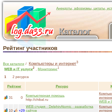
Анекдоты, афоризмы, цитаты, ис
Каталог
Каталог
участников
Рейтинг участников
3
Компьютеры и интернет
Все каталоги
/
2
1
WEB и IT услуги
,
Мониторинг
1
2 ресурса
Рейтинг
Ресурс
Компью
Компьютерная помощь
31
0
интерн
http://chibal.ru
WEB и I
WEB студия - DelphinAtomic - разработка
Компью
10
+29
сайтов
интерн