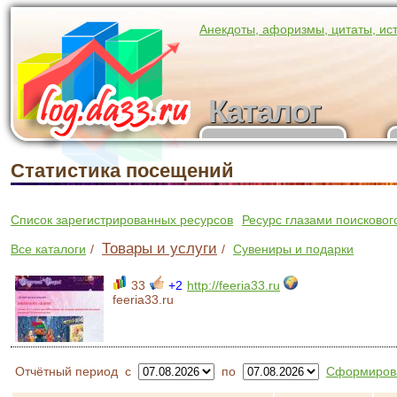
Анекдоты, афоризмы, цитаты, ис
Каталог
Каталог
участников
Статистика посещений
Список зарегистрированных ресурсов
Ресурс глазами поисковог
Товары и услуги
Все каталоги
/
/
Сувениры и подарки
33
+2
http://feeria33.ru
feeria33.ru
Отчётный период
с
по
Сформирова