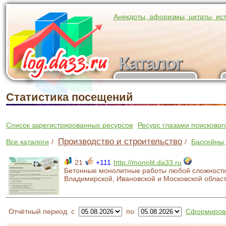
Анекдоты, афоризмы, цитаты, ис
Каталог
Каталог
участников
Статистика посещений
Список зарегистрированных ресурсов
Ресурс глазами поисковог
Производство и строительство
Все каталоги
/
/
Бассейны,
21
+111
http://monolit.da33.ru
Бетонные монолитные работы любой сложности
Владимирской, Ивановской и Московской облас
Отчётный период
с
по
Сформирова