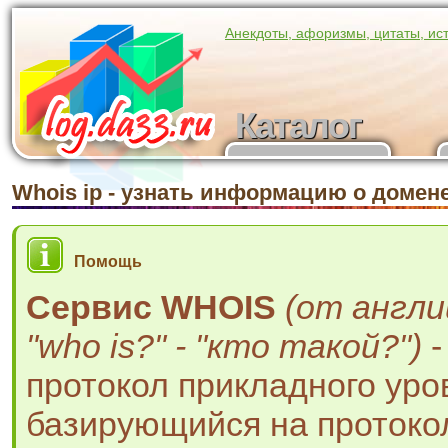
Анекдоты, афоризмы, цитаты, ис
Каталог
Каталог
участников
Whois ip - узнать информацию о домен
Помощь
Сервис WHOIS
(от англ
"who is?" - "кто такой?")
-
протокол прикладного уро
базирующийся на протокол