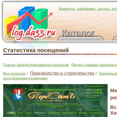
Анекдоты, афоризмы, цитаты, ис
Каталог
Каталог
участников
Статистика посещений
Список зарегистрированных ресурсов
Ресурс глазами поисковог
Производство и строительство
Все каталоги
/
/
Светильни
хрустальными подвесами
Ме
ре
Вс
Хи