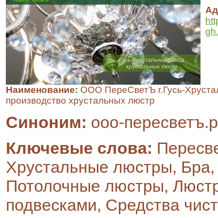
Ад
htt
gh
Наименование:
ООО ПереСветЪ г.Гусь-Хруста
производство хрустальных люстр
Синоним:
ооо-пересветъ.
Ключевые слова:
Пересве
Хрустальные люстры, Бра,
Потолочные люстры, Люст
подвесками, Средства чист