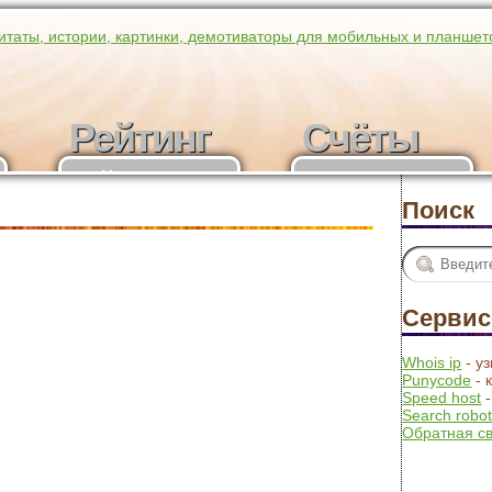
итаты, истории, картинки, демотиваторы для мобильных и планшет
Рейтинг
Счёты
Рейтинг
Получить
участников
счёты
Поиск
Серви
Whois ip
- у
Punycode
- 
Speed host
-
Search robo
Обратная с