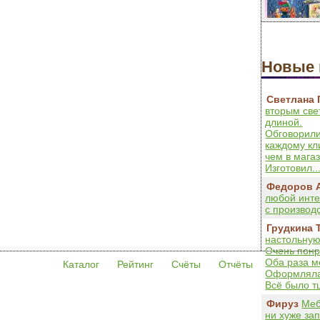
Новые 
Светлана 
вторым све
длиной.
Обговорили
каждому кл
чем в мага
Изготовил..
Федоров 
любой инте
с производс
Грудкина 
настольную
Очень понр
Оба раза м
Каталог
Рейтинг
Счёты
Отчёты
Оформляла 
Всё было тщ
Фируз
Меб
ни хуже за