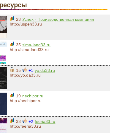
ресурсы
23
Успех - Производственная компания
http://uspeh33.ru
35
sima-land33.ru
http://sima-land33.ru
15
+1
yo.da33.ru
http://yo.da33.ru
19
nechipor.ru
http://nechipor.ru
33
+2
feeria33.ru
http://feeria33.ru