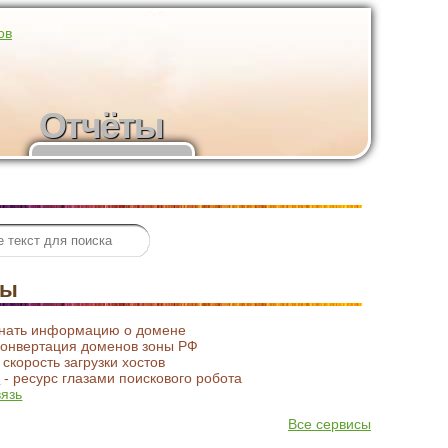
ов
Отчёты
Статистика
посещений
сы
знать информацию о домене
конвертация доменов зоны РФ
 скорость загрузки хостов
t
- ресурс глазами поискового робота
вязь
Все сервисы