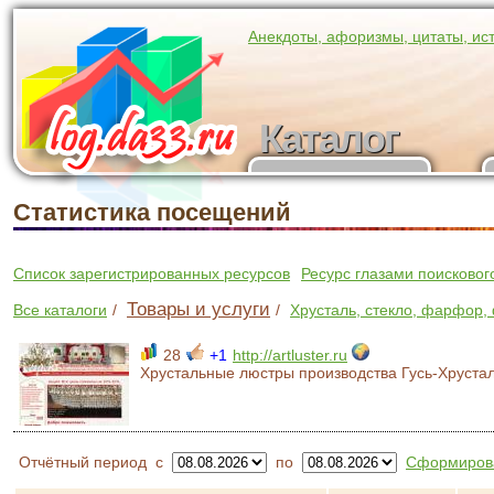
Анекдоты, афоризмы, цитаты, ис
Каталог
Каталог
участников
Статистика посещений
Список зарегистрированных ресурсов
Ресурс глазами поисковог
Товары и услуги
Все каталоги
/
/
Хрусталь, стекло, фарфор,
28
+1
http://artluster.ru
Хрустальные люстры производства Гусь-Хруста
Отчётный период
с
по
Сформирова