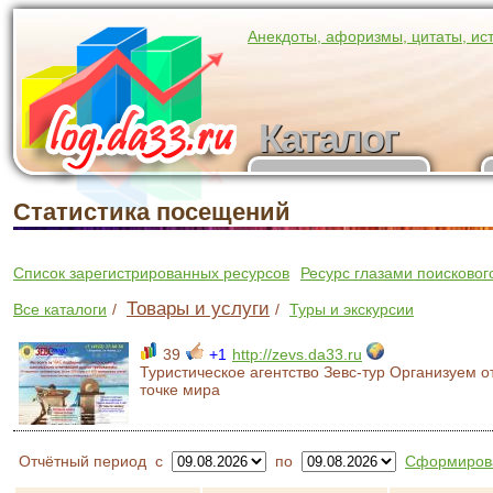
Анекдоты, афоризмы, цитаты, ис
Каталог
Каталог
участников
Статистика посещений
Список зарегистрированных ресурсов
Ресурс глазами поисковог
Товары и услуги
Все каталоги
/
/
Туры и экскурсии
39
+1
http://zevs.da33.ru
Туристическое агентство Зевс-тур Организуем 
точке мира
Отчётный период
с
по
Сформирова