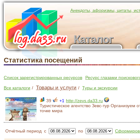
Анекдоты, афоризмы, цитаты, ис
Каталог
Каталог
участников
Статистика посещений
Список зарегистрированных ресурсов
Ресурс глазами поисковог
Товары и услуги
Все каталоги
/
/
Туры и экскурсии
39
+1
http://zevs.da33.ru
Туристическое агентство Зевс-тур Организуем 
точке мира
Отчётный период
с
по
Сформирова