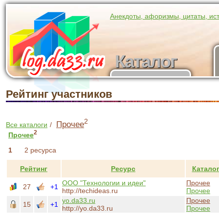
Анекдоты, афоризмы, цитаты, ис
Каталог
Каталог
участников
Рейтинг участников
2
Прочее
Все каталоги
/
2
Прочее
1
2 ресурса
Рейтинг
Ресурс
Катало
ООО "Технологии и идеи"
Прочее
27
+1
http://techideas.ru
Прочее
yo.da33.ru
Прочее
15
+1
http://yo.da33.ru
Прочее